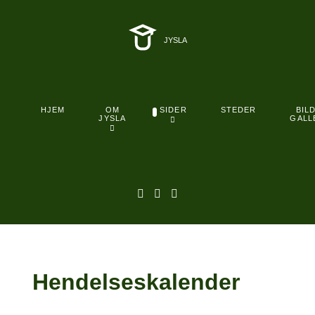
JYSLA
OM
BIL
HJEM
SIDER
STEDER
JYSLA
GALL
Hendelseskalender